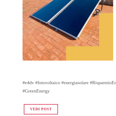
#e4dv #fotovoltaico #energiasolare #RisparmioE
#GreenEnergy
VEDI POST