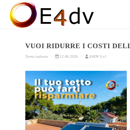
VUOI RIDURRE I COSTI DE
Torna indietro
12 06 2026
E4DV S.r.l.