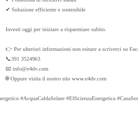
✔ Soluzione efficiente e sostenibile
Investi oggi per iniziare a risparmiare subito.
👉 Per ulteriori informazioni non esitare a scriverci su Face
📞391 3524963
📧 info@e4dv.com
🌐 Oppure visita il nostro sito www.e4dv.com
nergetico #AcquaCaldaSolare #EfficienzaEnergetica #CasaSost