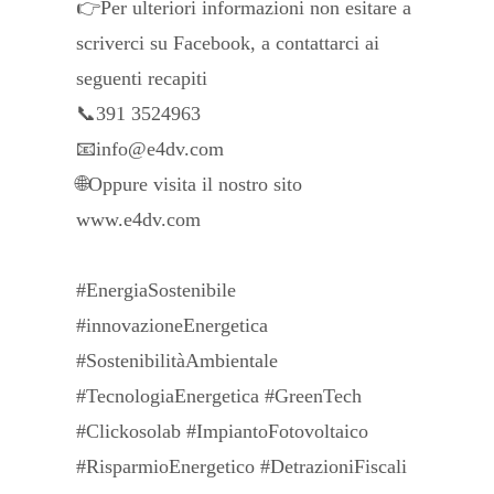
👉Per ulteriori informazioni non esitare a
scriverci su Facebook, a contattarci ai
seguenti recapiti
📞391 3524963
📧info@e4dv.com
🌐Oppure visita il nostro sito
www.e4dv.com
#EnergiaSostenibile
#innovazioneEnergetica
#SostenibilitàAmbientale
#TecnologiaEnergetica #GreenTech
#Clickosolab #ImpiantoFotovoltaico
#RisparmioEnergetico #DetrazioniFiscali