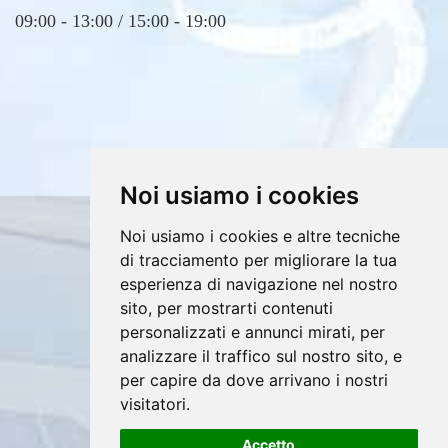
09:00 - 13:00 / 15:00 - 19:00
Noi usiamo i cookies
Noi usiamo i cookies e altre tecniche
Copyrights © 2026 E4DV S.r.l. Tutti i diritti
di tracciamento per migliorare la tua
riservati.
esperienza di navigazione nel nostro
sito, per mostrarti contenuti
Partita Iva: 02607760812 /
personalizzati e annunci mirati, per
Privacy e Cookie Policy
analizzare il traffico sul nostro sito, e
per capire da dove arrivano i nostri
visitatori.
®
Accetto
Sito realizzato con
Clickoso