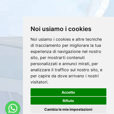
Noi usiamo i cookies
Noi usiamo i cookies e altre tecniche
Copyrights © 2026 E4DV S.r.l. Tutti i diritti
di tracciamento per migliorare la tua
riservati.
esperienza di navigazione nel nostro
Partita Iva: 02607760812 /
sito, per mostrarti contenuti
personalizzati e annunci mirati, per
Privacy e Cookie Policy
analizzare il traffico sul nostro sito, e
per capire da dove arrivano i nostri
visitatori.
®
Accetto
Sito realizzato con
Clickoso
Rifiuto
Cambia le mie impostazioni