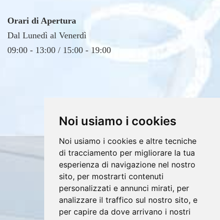
Orari di Apertura
Dal Lunedì al Venerdì
09:00 - 13:00 / 15:00 - 19:00
Noi usiamo i cookies
Noi usiamo i cookies e altre tecniche
Copyrights © 2026 E4DV S.r.l. Tutti i diritti
di tracciamento per migliorare la tua
riservati.
esperienza di navigazione nel nostro
sito, per mostrarti contenuti
Partita Iva: 02607760812 /
personalizzati e annunci mirati, per
Privacy e Cookie Policy
analizzare il traffico sul nostro sito, e
per capire da dove arrivano i nostri