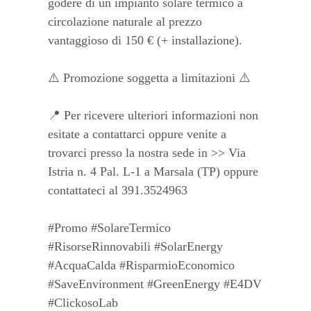
godere di un impianto solare termico a
circolazione naturale al prezzo
vantaggioso di 150 € (+ installazione).
⚠️ Promozione soggetta a limitazioni ⚠️
📍 Per ricevere ulteriori informazioni non
esitate a contattarci oppure venite a
trovarci presso la nostra sede in >> Via
Istria n. 4 Pal. L-1 a Marsala (TP) oppure
contattateci al 391.3524963
#Promo #SolareTermico
#RisorseRinnovabili #SolarEnergy
#AcquaCalda #RisparmioEconomico
#SaveEnvironment #GreenEnergy #E4DV
#ClickosoLab