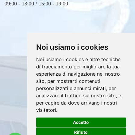
Noi usiamo i cookies
Noi usiamo i cookies e altre tecniche
Copyrights © 2026 E4DV S.r.l. Tutti i diritti
di tracciamento per migliorare la tua
riservati.
esperienza di navigazione nel nostro
sito, per mostrarti contenuti
Partita Iva: 02607760812 /
personalizzati e annunci mirati, per
Privacy e Cookie Policy
analizzare il traffico sul nostro sito, e
per capire da dove arrivano i nostri
visitatori.
®
Accetto
Sito realizzato con
Clickoso
Rifiuto