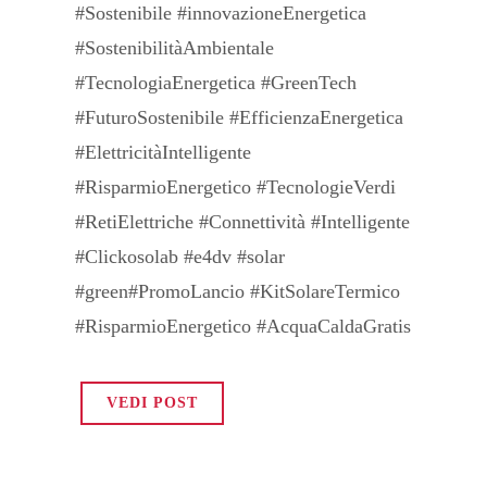
#Sostenibile #innovazioneEnergetica
#SostenibilitàAmbientale
#TecnologiaEnergetica #GreenTech
#FuturoSostenibile #EfficienzaEnergetica
#ElettricitàIntelligente
#RisparmioEnergetico #TecnologieVerdi
#RetiElettriche #Connettività #Intelligente
#Clickosolab #e4dv #solar
#green#PromoLancio #KitSolareTermico
#RisparmioEnergetico #AcquaCaldaGratis
VEDI POST