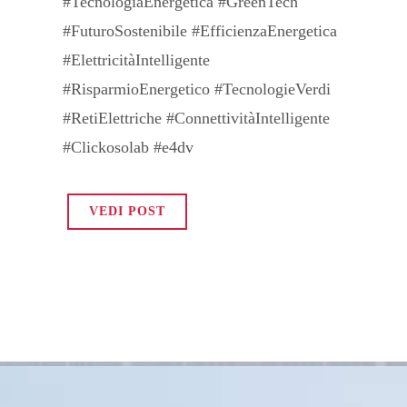
#TecnologiaEnergetica #GreenTech
#FuturoSostenibile #EfficienzaEnergetica
#ElettricitàIntelligente
#RisparmioEnergetico #TecnologieVerdi
#RetiElettriche #ConnettivitàIntelligente
#Clickosolab #e4dv
VEDI POST