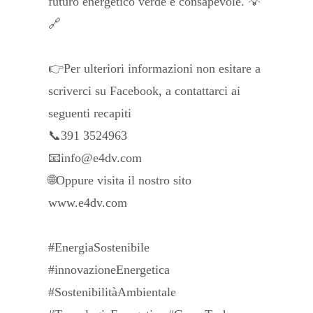
futuro energetico verde e consapevole. 💡
🔗
👉Per ulteriori informazioni non esitare a
scriverci su Facebook, a contattarci ai
seguenti recapiti
📞391 3524963
📧info@e4dv.com
🌐Oppure visita il nostro sito
www.e4dv.com
#EnergiaSostenibile
#innovazioneEnergetica
#SostenibilitàAmbientale