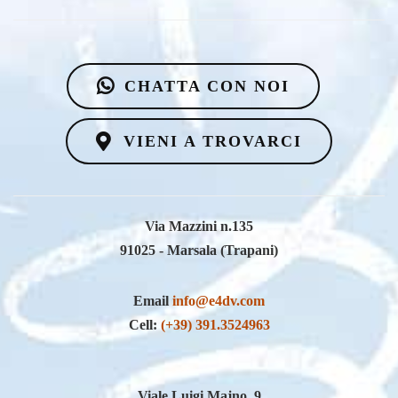
CHATTA CON NOI
VIENI A TROVARCI
Via Mazzini n.135
91025 - Marsala (Trapani)
Email
info@e4dv.com
Cell:
(+39) 391.3524963
Viale Luigi Majno, 9
20122 - Milano