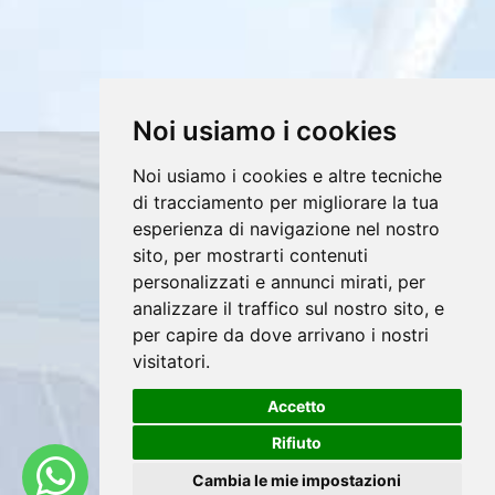
Noi usiamo i cookies
Noi usiamo i cookies e altre tecniche
Copyrights © 2026 E4DV S.r.l. Tutti i diritti
di tracciamento per migliorare la tua
riservati.
esperienza di navigazione nel nostro
Partita Iva: 02607760812 /
sito, per mostrarti contenuti
personalizzati e annunci mirati, per
Privacy e Cookie Policy
analizzare il traffico sul nostro sito, e
per capire da dove arrivano i nostri
visitatori.
®
Accetto
Sito realizzato con
Clickoso
Rifiuto
Cambia le mie impostazioni