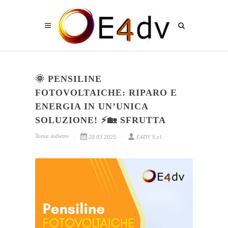
🌞 PENSILINE
FOTOVOLTAICHE: RIPARO E
ENERGIA IN UN’UNICA
SOLUZIONE! ⚡🏡 SFRUTTA
Torna indietro
20 03 2025
E4DV S.r.l.