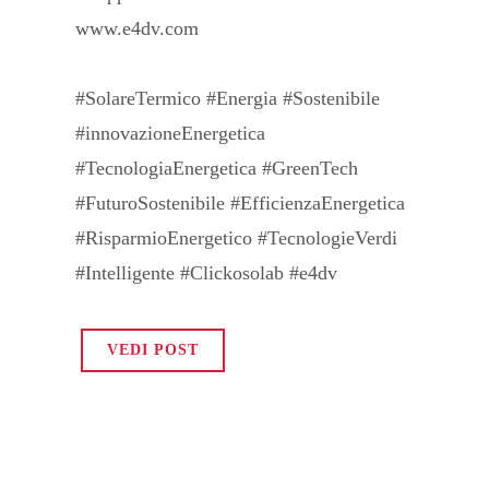
www.e4dv.com
#SolareTermico #Energia #Sostenibile
#innovazioneEnergetica
#TecnologiaEnergetica #GreenTech
#FuturoSostenibile #EfficienzaEnergetica
#RisparmioEnergetico #TecnologieVerdi
#Intelligente #Clickosolab #e4dv
VEDI POST