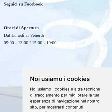
Orari di Apertura
Dal Lunedì al Venerdì
09:00 - 13:00 / 15:00 - 19:00
Noi usiamo i cookies
Noi usiamo i cookies e altre tecniche
Copyrights © 2026 E4DV S.r.l. Tutti i diritti
di tracciamento per migliorare la tua
riservati.
esperienza di navigazione nel nostro
Partita Iva: 02607760812 /
sito, per mostrarti contenuti