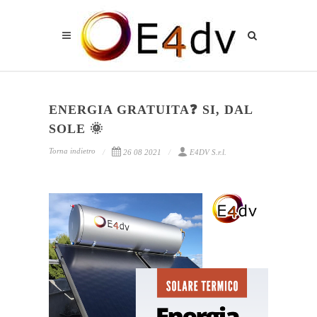
ENERGIA GRATUITA❓ SI, DAL
SOLE 🌞
Torna indietro
26 08 2021
E4DV S.r.l.