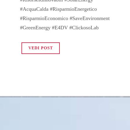
#AcquaCalda #RisparmioEnergetico
#RisparmioEconomico #SaveEnvironment
#GreenEnergy #E4DV #ClickosoLab
VEDI POST