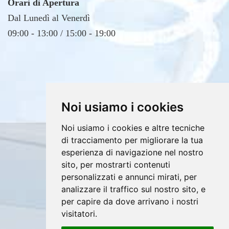
Dal Lunedì al Venerdì
09:00 - 13:00 / 15:00 - 19:00
Noi usiamo i cookies
Noi usiamo i cookies e altre tecniche
Copyrights © 2026 E4DV S.r.l. Tutti i diritti
di tracciamento per migliorare la tua
riservati.
esperienza di navigazione nel nostro
Partita Iva: 02607760812 /
sito, per mostrarti contenuti
personalizzati e annunci mirati, per
Privacy e Cookie Policy
analizzare il traffico sul nostro sito, e
per capire da dove arrivano i nostri
visitatori.