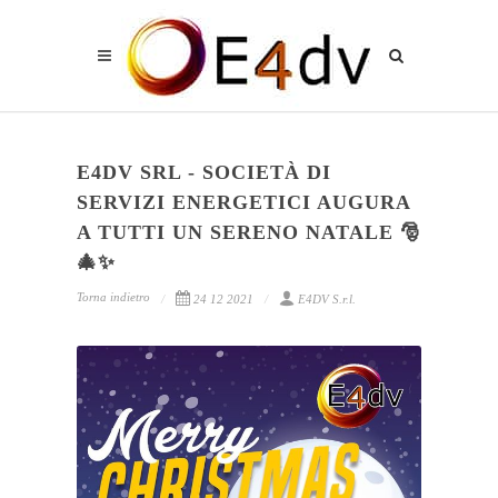
E4DV SRL - SOCIETÀ DI
SERVIZI ENERGETICI AUGURA
A TUTTI UN SERENO NATALE 🎅
🎄✨
Torna indietro
24 12 2021
E4DV S.r.l.