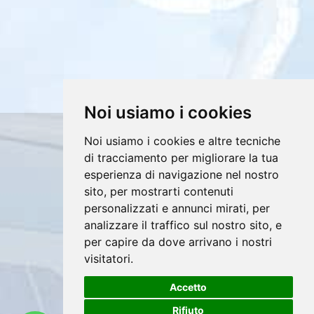
Noi usiamo i cookies
Noi usiamo i cookies e altre tecniche
Copyrights © 2026 E4DV S.r.l. Tutti i diritti
di tracciamento per migliorare la tua
riservati.
esperienza di navigazione nel nostro
Partita Iva: 02607760812 /
sito, per mostrarti contenuti
personalizzati e annunci mirati, per
Privacy e Cookie Policy
analizzare il traffico sul nostro sito, e
per capire da dove arrivano i nostri
visitatori.
®
Accetto
Sito realizzato con
Clickoso
Rifiuto