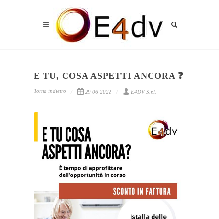
E TU, COSA ASPETTI ANCORA ❓
Torna indietro
29 06 2022
E4DV S.r.l.