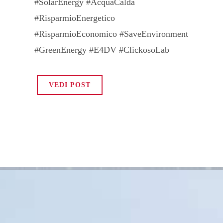
#SolarEnergy #AcquaCalda
#RisparmioEnergetico
#RisparmioEconomico #SaveEnvironment
#GreenEnergy #E4DV #ClickosoLab
VEDI POST