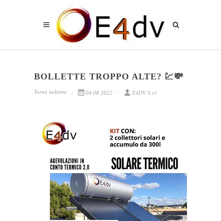
BOLLETTE TROPPO ALTE? 💹💸
Torna indietro
04 08 2022
E4DV S.r.l.