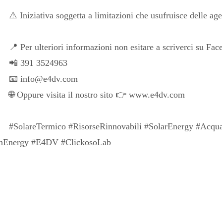
⚠️ Iniziativa soggetta a limitazioni che usufruisce delle a
📍 Per ulteriori informazioni non esitare a scriverci su Face
📲 391 3524963
📧 info@e4dv.com
🌐 Oppure visita il nostro sito 👉 www.e4dv.com
#SolareTermico #RisorseRinnovabili #SolarEnergy #Acqu
enEnergy #E4DV #ClickosoLab