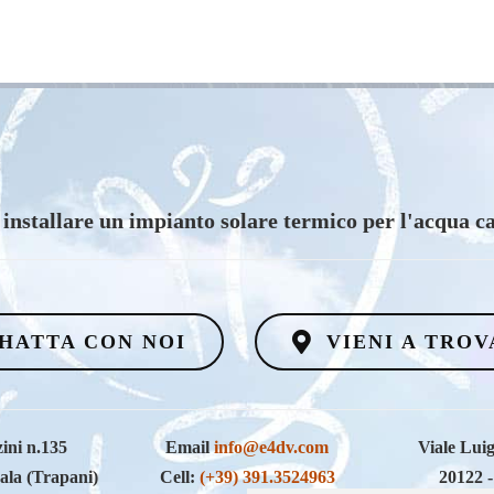
vuoi scoprire i vantaggi di un impianto eolico?
HATTA CON NOI
VIENI A TROV
ini n.135
Email
info@e4dv.com
Viale Luig
ala (Trapani)
Cell:
(+39) 391.3524963
20122 -